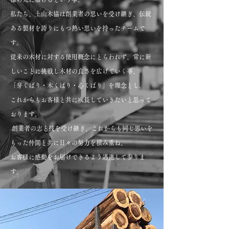
私たち、土山木協は創業者の思いを受け継ぎ、伝統
ある製材を誇りにもつ熱い思いを持ったチームで
す。
従来の木材に対する使用概念にとらわれず、常に新
しいことに挑戦し木材の良さを広げていく事、
「芽くばり・木くばり・心くばり」を理念とし、
これからもお客様と共に成長していきたいと思って
おります。
創業者の志と技を受け継ぎ、これからも同じ思いを
もった仲間と共に日々の努力を積み重ね、
お客様に感動をお届けできるよう邁進して参りま
す。