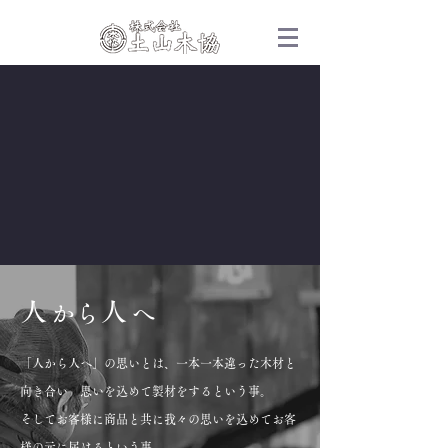
人
人
か
ら
へ
「人から人へ」の思いとは、一本一本違った木材と
向き合い 思いを込めて製材をするという事。
そしてお客様に商品と共に我々の思いを込めてお客
様の元に届けるという事。