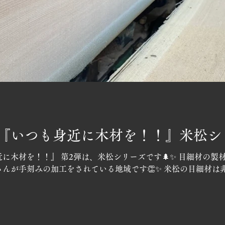
『いつも身近に木材を！！』米松シ
に木材を！！』 第2弾は、米松シリーズです🌲✨ 目細材の製材
んが手刻みの加工をされている地域です👏✨ 米松の目細材は