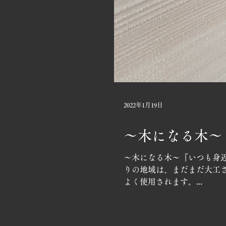
2022年1月19日
〜木になる木〜
〜木になる木〜『いつも身近
りの地域は、まだまだ大工さ
よく使用されます。...