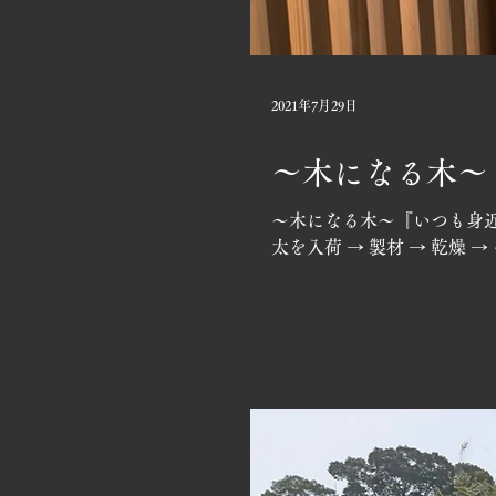
2021年7月29日
〜木になる木〜
〜木になる木〜『いつも身近
太を入荷 → 製材 → 乾燥 →