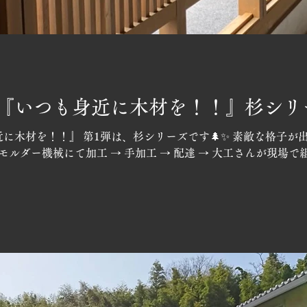
『いつも身近に木材を！！』杉シリ
に木材を！！』 第1弾は、杉シリーズです🌲✨ 素敵な格子が
 モルダー機械にて加工 → 手加工 → 配達 → 大工さんが現場で組む