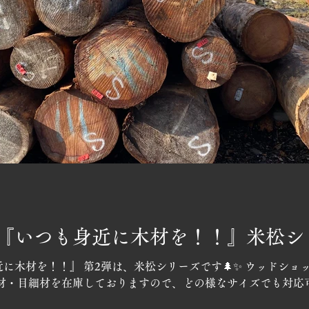
『いつも身近に木材を！！』米松シ
に木材を！！』 第2弾は、米松シリーズです🌲✨ ウッドショ
目材・目細材を在庫しておりますので、どの様なサイズでも対応可