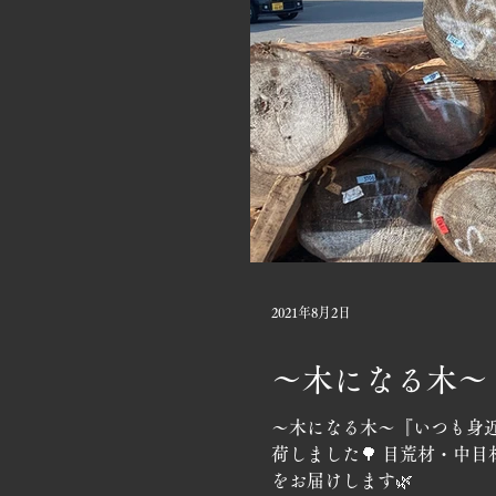
2021年8月2日
〜木になる木〜
〜木になる木〜『いつも身近
荷しました🌳 目荒材・中
をお届けします🌿